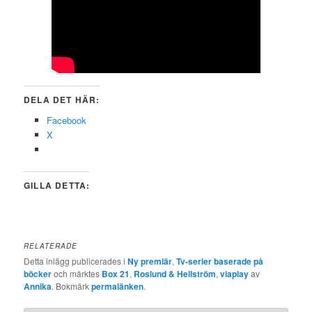
DELA DET HÄR:
Facebook
X
GILLA DETTA:
RELATERADE
Detta inlägg publicerades i
Ny premiär
,
Tv-serier baserade på
böcker
och märktes
Box 21
,
Roslund & Hellström
,
viaplay
av
Annika
. Bokmärk
permalänken
.