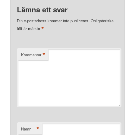
Lämna ett svar
Din e-postadress kommer inte publiceras.
Obligatoriska
*
fält är märkta
*
Kommentar
*
Namn