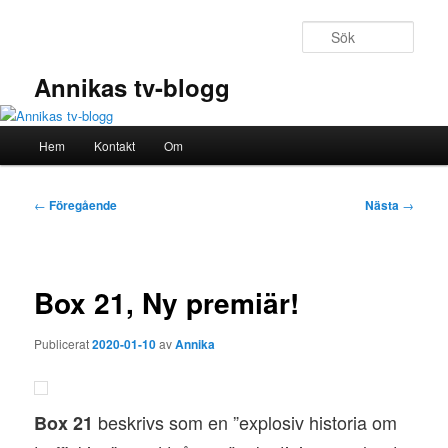
Hoppa
till
Sök
primärt
innehåll
Annikas tv-blogg
Huvudmeny
Hem
Kontakt
Om
Inläggsnavigering
←
Föregående
Nästa
→
Box 21, Ny premiär!
Publicerat
2020-01-10
av
Annika
beskrivs som en ”explosiv historia om
Box 21