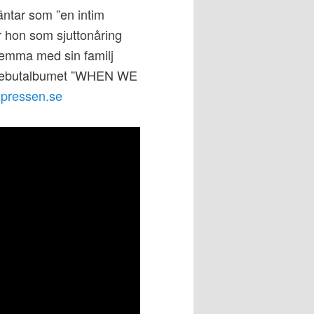
ntar som ”en intim
r hon som sjuttonåring
hemma med sin familj
ut debutalbumet ”WHEN WE
pressen.se