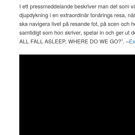
I ett pressmeddelande beskriver man det som vä
djupdykning i en extraordinär tonårings resa, nä
ska navigera livet på resande fot, på scen och 
samtidigt som hon skriver, spelar in och ger 
ALL FALL ASLEEP, WHERE DO WE GO?”. –
Ex