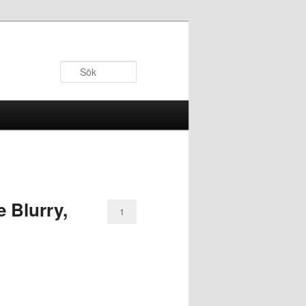
Sök
e Blurry,
1