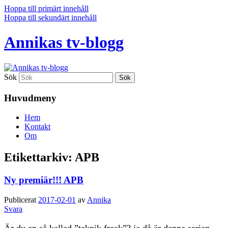
Hoppa till primärt innehåll
Hoppa till sekundärt innehåll
Annikas tv-blogg
Sök
Huvudmeny
Hem
Kontakt
Om
Etikettarkiv:
APB
Ny premiär!!! APB
Publicerat
2017-02-01
av
Annika
Svara
Är du en så kallad ”teknik freak”? ja då är denna serien