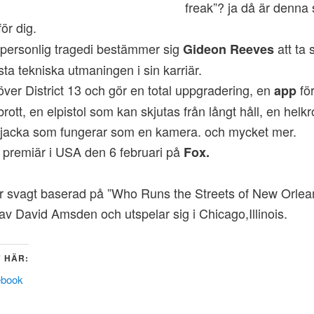
freak”? ja då är denna 
ör dig.
 personlig tragedi bestämmer sig
att ta 
Gideon Reeves
sta tekniska utmaningen i sin karriär.
över District 13 och gör en total uppgradering, en
för
app
rott, en elpistol som kan skjutas från långt håll, en helk
 jacka som fungerar som en kamera. och mycket mer.
premiär i USA den 6 februari på
Fox.
r svagt baserad på ”Who Runs the Streets of New Orlea
) av David Amsden och utspelar sig i Chicago,Illinois.
 HÄR:
ebook