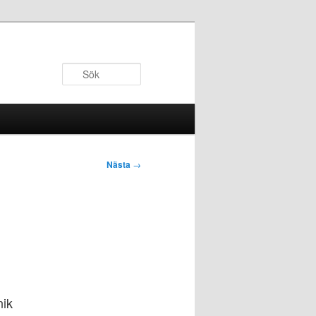
Sök
Nästa
→
nik