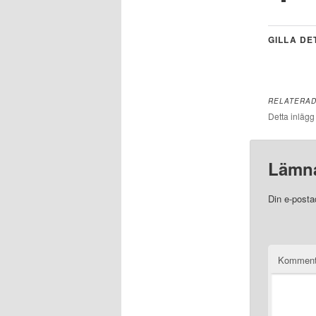
GILLA DE
RELATERA
Detta inlägg
Lämna
Din e-posta
Komment