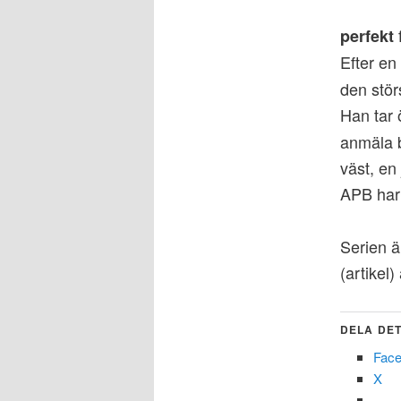
f
perfekt
Efter en
den stör
Han tar 
anmäla b
väst, en
APB har 
Serien ä
(artikel
DELA DET
Fac
X