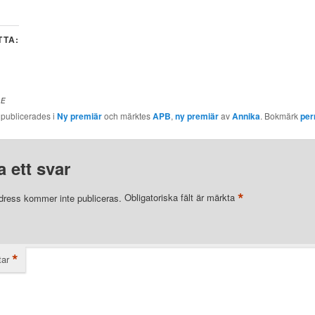
TTA:
DE
 publicerades i
Ny premiär
och märktes
APB
,
ny premiär
av
Annika
. Bokmärk
per
 ett svar
*
dress kommer inte publiceras.
Obligatoriska fält är märkta
*
ar