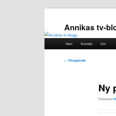
Hoppa
till
primärt
Annikas tv-bl
innehåll
Huvudmeny
Hem
Kontakt
Om
Inläggsnavigering
←
Föregående
Ny 
Publicerat
2