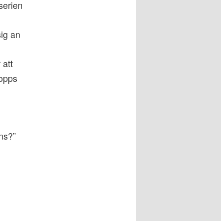
serien
sig an
 att
ropps
ns?”