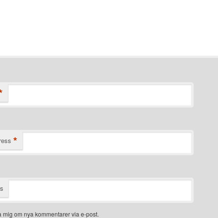
*
*
ress
ts
 mig om nya kommentarer via e-post.