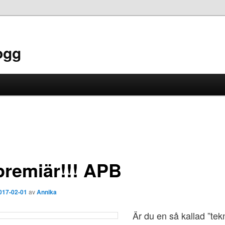
ogg
premiär!!! APB
017-02-01
av
Annika
Är du en så kallad ”tek