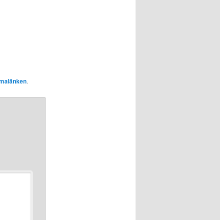
malänken
.