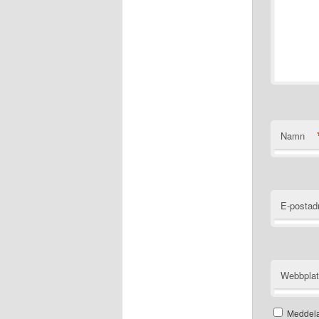
Namn
E-postad
Webbpla
Meddela