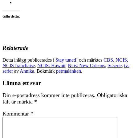
Gilla detta:
Relaterade
Detta inlägg publicerades i
Stay tuned!
och märktes
CBS
,
NCIS
,
NCIS franchaise
,
NCIS: Hawaii
,
Ncis: New Orleans
,
tv-serie
,
tv-
serier
av
Annika
. Bokmärk
permalänken
.
Lämna ett svar
Din e-postadress kommer inte publiceras.
Obligatoriska
fält är märkta
*
Kommentar
*