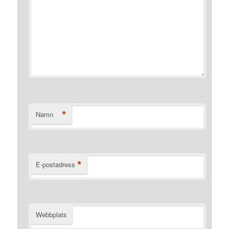
*
Namn
*
E-postadress
Webbplats