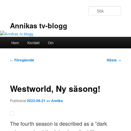
Hoppa
till
Sök
primärt
innehåll
Annikas tv-blogg
Huvudmeny
Hem
Kontakt
Om
Inläggsnavigering
←
Föregående
Nästa
→
Westworld, Ny säsong!
Publicerat
2022-06-21
av
Annika
The fourth season is described as a ”dark