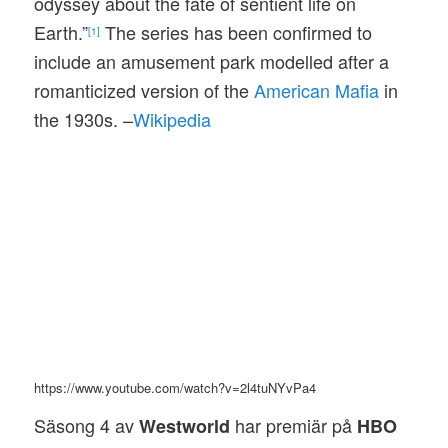
odyssey about the fate of sentient life on
Earth.”
The series has been confirmed to
[1]
include an amusement park modelled after a
romanticized version of the
American Mafia
in
the 1930s. –
Wikipedia
https://www.youtube.com/watch?v=2l4tuNYvPa4
Säsong 4 av
har premiär på
Westworld
HBO