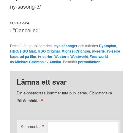
ny-sasong-3/
2021-12-24
I ”Cancelled”
Detta inlägg publicerades i
nya säsonger
och märktes
Dystopian
,
HBO
,
HBO Max
,
HBO Original
,
Michael Crichton
,
tv-serie
,
Tv-serie
baserad på film
,
tv-serier
,
Western
,
Westworld
,
Westworld
av Michael Crichton
av
Annika
. Bokmärk
permalänken
.
Lämna ett svar
Din e-postadress kommer inte publiceras.
Obligatoriska
*
fält är märkta
*
Kommentar