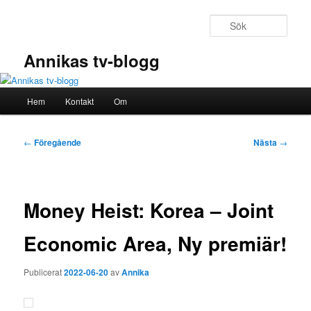
Hoppa
till
Sök
primärt
innehåll
Annikas tv-blogg
Huvudmeny
Hem
Kontakt
Om
Inläggsnavigering
←
Föregående
Nästa
→
Money Heist: Korea – Joint
Economic Area, Ny premiär!
Publicerat
2022-06-20
av
Annika