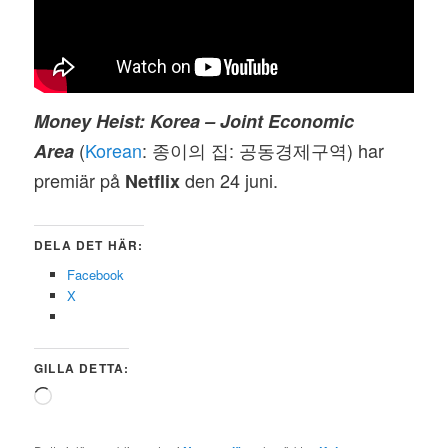
Money Heist: Korea – Joint Economic
(
Korean
: 종이의 집: 공동경제구역) har
Area
premiär på
den 24 juni.
Netflix
DELA DET HÄR:
Facebook
X
GILLA DETTA:
Laddar
in
…