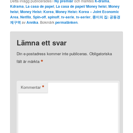
Detta inlägg publicerades i
Ny premiär
och märktes
K-drama
,
Kdrama
,
La casa de papel
,
La casa de papel/ Money heist
,
Money
heist
,
Money Heist: Korea
,
Money Heist: Korea – Joint Economic
Area
,
Netflix
,
Spin-off
,
spinoff
,
tv-serie
,
tv-serier
,
종이의 집: 공동경
제구역
av
Annika
. Bokmärk
permalänken
.
Lämna ett svar
Din e-postadress kommer inte publiceras.
Obligatoriska
*
fält är märkta
*
Kommentar