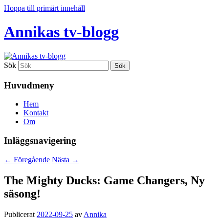
Hoppa till primärt innehåll
Annikas tv-blogg
Sök
Huvudmeny
Hem
Kontakt
Om
Inläggsnavigering
←
Föregående
Nästa
→
The Mighty Ducks: Game Changers, Ny
säsong!
Publicerat
2022-09-25
av
Annika