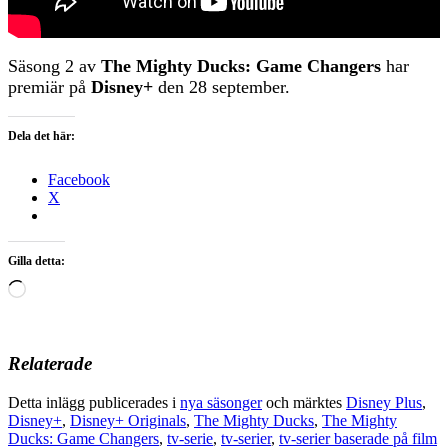
Säsong 2 av
The Mighty Ducks: Game Changers
har
premiär på
Disney+
den 28 september.
Dela det här:
Facebook
X
Gilla detta:
Laddar
in
…
Relaterade
Detta inlägg publicerades i
nya säsonger
och märktes
Disney Plus
,
Disney+
,
Disney+ Originals
,
The Mighty Ducks
,
The Mighty
Ducks: Game Changers
,
tv-serie
,
tv-serier
,
tv-serier baserade på film