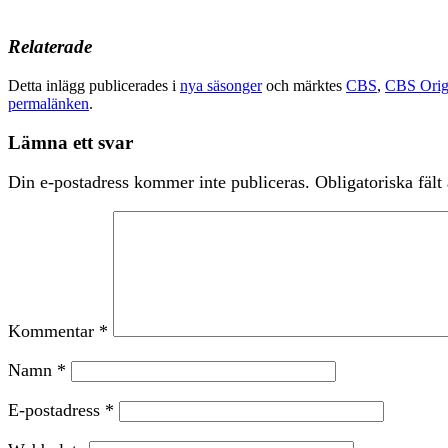
…
Relaterade
Detta inlägg publicerades i
nya säsonger
och märktes
CBS
,
CBS Orig
permalänken
.
Lämna ett svar
Din e-postadress kommer inte publiceras.
Obligatoriska fält
Kommentar
*
Namn
*
E-postadress
*