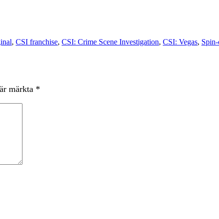
inal
,
CSI franchise
,
CSI: Crime Scene Investigation
,
CSI: Vegas
,
Spin-
 är märkta
*