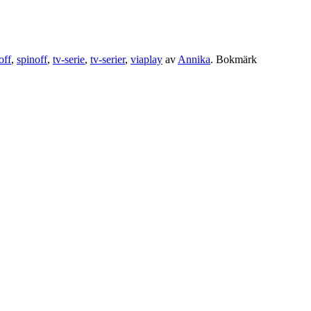
off
,
spinoff
,
tv-serie
,
tv-serier
,
viaplay
av
Annika
. Bokmärk