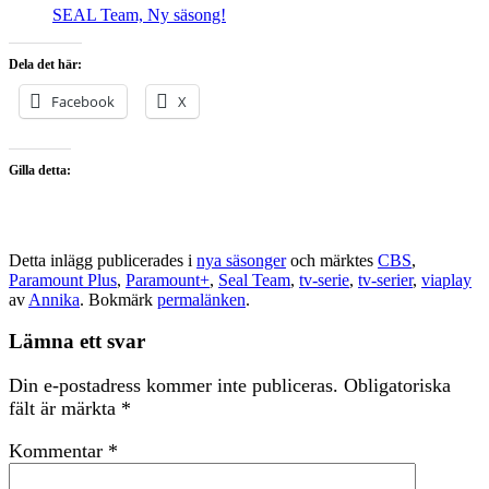
SEAL Team, Ny säsong!
Dela det här:
Facebook
X
Gilla detta:
Detta inlägg publicerades i
nya säsonger
och märktes
CBS
,
Paramount Plus
,
Paramount+
,
Seal Team
,
tv-serie
,
tv-serier
,
viaplay
av
Annika
. Bokmärk
permalänken
.
Lämna ett svar
Din e-postadress kommer inte publiceras.
Obligatoriska
fält är märkta
*
Kommentar
*