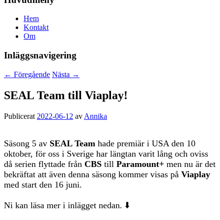
Hem
Kontakt
Om
Inläggsnavigering
←
Föregående
Nästa
→
SEAL Team till Viaplay!
Publicerat
2022-06-12
av
Annika
Säsong 5 av
SEAL Team
hade premiär i USA den 10
oktober, för oss i Sverige har längtan varit lång och oviss
då serien flyttade från
CBS
till
Paramount+
men nu är det
bekräftat att även denna säsong kommer visas på
Viaplay
med start den 16 juni.
Ni kan läsa mer i inlägget nedan. ⬇️