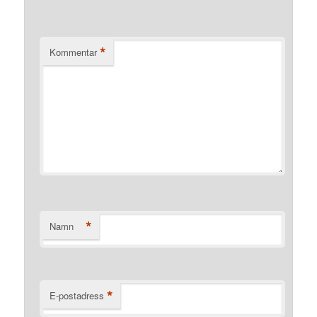
*
Kommentar
*
Namn
*
E-postadress