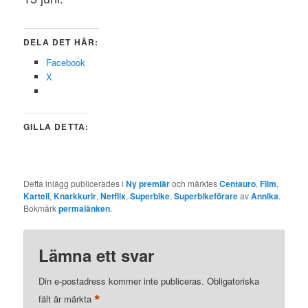
DELA DET HÄR:
Facebook
X
GILLA DETTA:
Detta inlägg publicerades i
Ny premiär
och märktes
Centauro
,
Film
,
Kartell
,
Knarkkurir
,
Netflix
,
Superbike
,
Superbikeförare
av
Annika
.
Bokmärk
permalänken
.
Lämna ett svar
Din e-postadress kommer inte publiceras.
Obligatoriska
*
fält är märkta