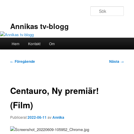
Hoppa
till
Sök
primärt
innehåll
Annikas tv-blogg
Huvudmeny
Hem
Kontakt
Om
Inläggsnavigering
←
Föregående
Nästa
→
Centauro, Ny premiär!
(Film)
Publicerat
2022-06-11
av
Annika