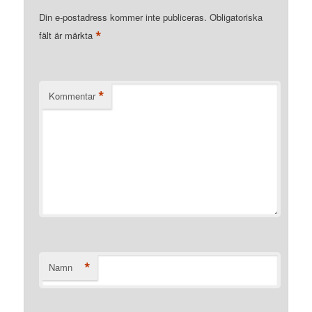
Din e-postadress kommer inte publiceras.
Obligatoriska
*
fält är märkta
*
Kommentar
*
Namn