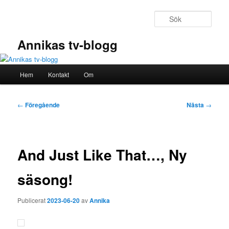
Hoppa
till
Sök
primärt
innehåll
Annikas tv-blogg
Huvudmeny
Hem
Kontakt
Om
Inläggsnavigering
←
Föregående
Nästa
→
And Just Like That…, Ny
säsong!
Publicerat
2023-06-20
av
Annika