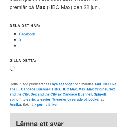
premiär på
(HBO Max) den 22 juni.
Max
DELA DET HÄR:
Facebook
X
GILLA DETTA:
Laddar
in
…
Detta inlägg publicerades i
nya säsonger
och märktes
And Just Like
That...
,
Candace Bushnell
,
HBO
,
HBO Max
,
Max
,
Max Original
,
Sex
and the City
,
Sex and the City av Candace Bushnell
,
Spin-off
,
spinoff
,
tv-serie
,
tv-serier
,
Tv-serier baserade på böcker
av
Annika
. Bokmärk
permalänken
.
Lämna ett svar