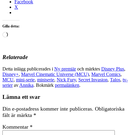
Facebook
X
Gilla detta:
Laddar
in
…
Relaterade
Detta inlägg publicerades i
Ny premiär
och märktes
Disney Plus
,
Disney+
,
Marvel Cinematic Universe (MCU)
,
Marvel Comics
,
MCU
,
mini-serie
,
miniserie
,
Nick Fury
,
Secret Invasion
,
Talos
,
tv-
serier
av
Annika
. Bokmärk
permalänken
.
Lämna ett svar
Din e-postadress kommer inte publiceras.
Obligatoriska
fält är märkta
*
Kommentar
*