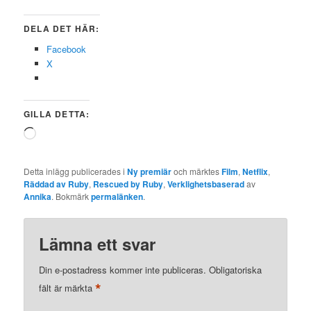
DELA DET HÄR:
Facebook
X
GILLA DETTA:
Laddar
in
…
Detta inlägg publicerades i
Ny premiär
och märktes
Film
,
Netflix
,
Räddad av Ruby
,
Rescued by Ruby
,
Verklighetsbaserad
av
Annika
. Bokmärk
permalänken
.
Lämna ett svar
Din e-postadress kommer inte publiceras.
Obligatoriska
*
fält är märkta