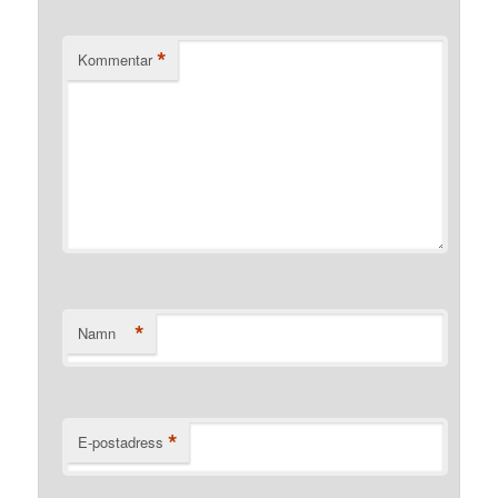
*
Kommentar
*
Namn
*
E-postadress