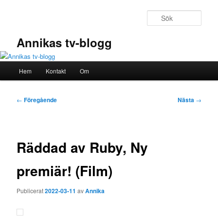
Hoppa
till
Sök
primärt
innehåll
Annikas tv-blogg
Huvudmeny
Hem
Kontakt
Om
Inläggsnavigering
←
Föregående
Nästa
→
Räddad av Ruby, Ny
premiär! (Film)
Publicerat
2022-03-11
av
Annika