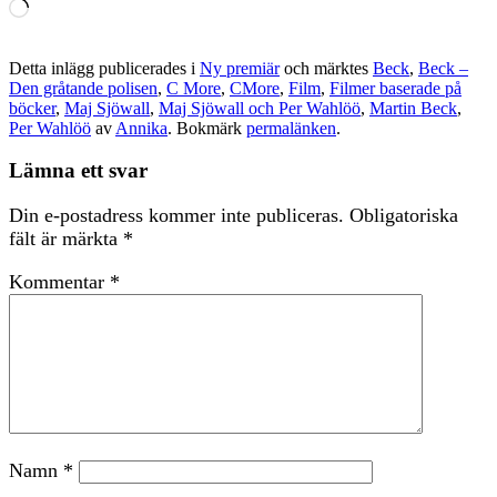
Laddar
in
…
Detta inlägg publicerades i
Ny premiär
och märktes
Beck
,
Beck –
Den gråtande polisen
,
C More
,
CMore
,
Film
,
Filmer baserade på
böcker
,
Maj Sjöwall
,
Maj Sjöwall och Per Wahlöö
,
Martin Beck
,
Per Wahlöö
av
Annika
. Bokmärk
permalänken
.
Lämna ett svar
Din e-postadress kommer inte publiceras.
Obligatoriska
fält är märkta
*
Kommentar
*
Namn
*