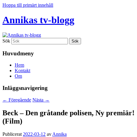
Hoppa till primärt innehåll
Annikas tv-blogg
Sök
Huvudmeny
Hem
Kontakt
Om
Inläggsnavigering
←
Föregående
Nästa
→
Beck – Den gråtande polisen, Ny premiär!
(Film)
Publicerat
2022-03-12
av
Annika