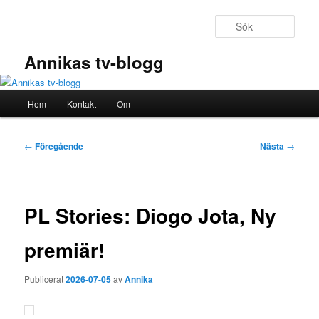
Hoppa
till
Sök
primärt
innehåll
Annikas tv-blogg
Huvudmeny
Hem
Kontakt
Om
Inläggsnavigering
←
Föregående
Nästa
→
PL Stories: Diogo Jota, Ny
premiär!
Publicerat
2026-07-05
av
Annika