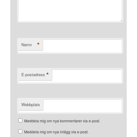
*
Namn
*
E-postadress
Webbplats
Meddela mig om nya kommentarer via e-post.
Meddela mig om nya inlägg via e-post.