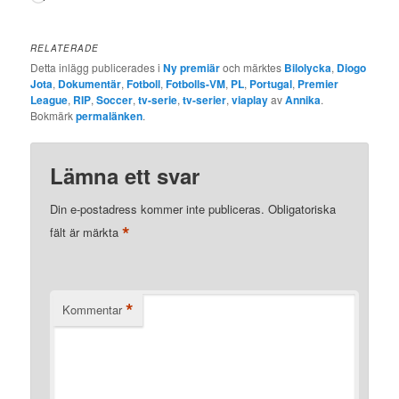
in
…
RELATERADE
Detta inlägg publicerades i
Ny premiär
och märktes
Bilolycka
,
Diogo
Jota
,
Dokumentär
,
Fotboll
,
Fotbolls-VM
,
PL
,
Portugal
,
Premier
League
,
RIP
,
Soccer
,
tv-serie
,
tv-serier
,
viaplay
av
Annika
.
Bokmärk
permalänken
.
Lämna ett svar
Din e-postadress kommer inte publiceras.
Obligatoriska
*
fält är märkta
*
Kommentar