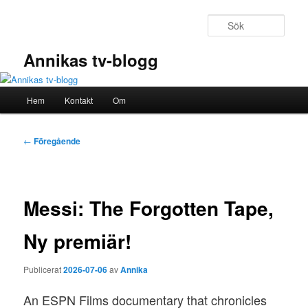
Hoppa
till
Sök
primärt
innehåll
Annikas tv-blogg
Huvudmeny
Hem
Kontakt
Om
Inläggsnavigering
←
Föregående
Messi: The Forgotten Tape,
Ny premiär!
Publicerat
2026-07-06
av
Annika
An ESPN Films documentary that chronicles