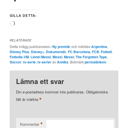
GILLA DETTA:
Laddar
in
…
RELATERADE
Detta inlägg publicerades i
Ny premiär
och märktes
Argentina
,
Disney Plus
,
Disney+
,
Dokumentär
,
FC Barcelona
,
FCB
,
Fotboll
,
Fotbolls-VM
,
Lionel Messi
,
Messi
,
Messi: The Forgotten Tape
,
Soccer
,
tv-serie
,
tv-serier
av
Annika
. Bokmärk
permalänken
.
Lämna ett svar
Din e-postadress kommer inte publiceras.
Obligatoriska
*
fält är märkta
*
Kommentar