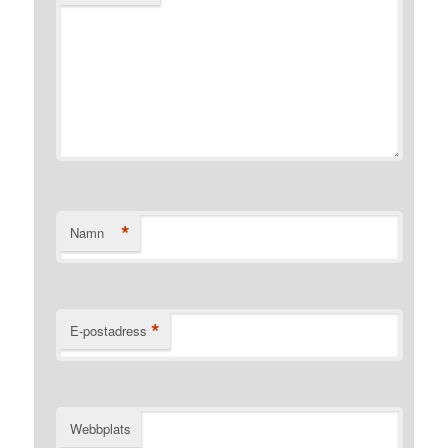
*
Namn
*
E-postadress
Webbplats