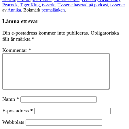
Peacock
,
Tiger King
,
tv-serie
,
Tv-serie baserad på podcast
,
tv-serier
av
Annika
. Bokmärk
permalänken
.
Lämna ett svar
Din e-postadress kommer inte publiceras.
Obligatoriska
fält är märkta
*
Kommentar
*
Namn
*
E-postadress
*
Webbplats