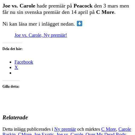
Joe vs. Carole
hade premiär på
Peacock
den 3 mars men
får nu sin svenska premiär den 14 april på
C More
.
Ni kan läsa mer i inlägget nedan.
Joe vs. Carole, Ny premiär!
Dela det här:
Facebook
X
Gilla detta:
Relaterade
Detta inlägg publicerades i
Ny premiär
och märktes
C More
,
Carole
Baskin
,
CMore
,
Joe Exotic
,
Joe vs. Carole
,
Over My Dead Body
,