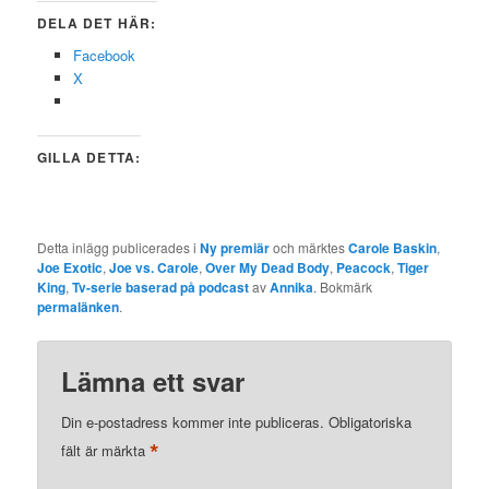
DELA DET HÄR:
Facebook
X
GILLA DETTA:
Detta inlägg publicerades i
Ny premiär
och märktes
Carole Baskin
,
Joe Exotic
,
Joe vs. Carole
,
Over My Dead Body
,
Peacock
,
Tiger
King
,
Tv-serie baserad på podcast
av
Annika
. Bokmärk
permalänken
.
Lämna ett svar
Din e-postadress kommer inte publiceras.
Obligatoriska
*
fält är märkta