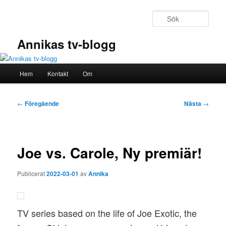
Hoppa
till
Sök
primärt
innehåll
Annikas tv-blogg
Huvudmeny
Hem
Kontakt
Om
Inläggsnavigering
←
Föregående
Nästa
→
Joe vs. Carole, Ny premiär!
Publicerat
2022-03-01
av
Annika
TV series based on the life of Joe Exotic, the