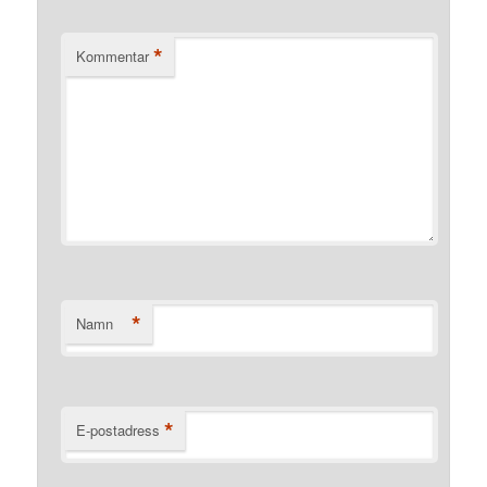
*
Kommentar
*
Namn
*
E-postadress