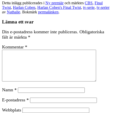
Detta inlägg publicerades i
Ny premiär
och märktes
CBS
,
Final
Twist
,
Harlan Coben
,
Harlan Coben's Final Twist
,
tv-serie
,
tv-serier
av
Nathalie
. Bokmärk
permalänken
.
Lämna ett svar
Din e-postadress kommer inte publiceras.
Obligatoriska
fält är märkta
*
Kommentar
*
Namn
*
E-postadress
*
Webbplats