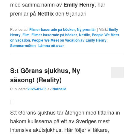
med samma namn av
, har
Emily Henry
premiär på
den 9 januari
Netflix
Publicerat i
Filmer baserade på böcker
,
Ny premiär
|
Märkt
Emily
Henry
,
Film
,
Filmer baserade på böcker
,
Netflix
,
People We Meet
on Vacation
,
People We Meet on Vacation av Emily Henry
,
Sommarmöten
|
Lämna ett svar
S:t Görans sjukhus, Ny
säsong! (Reality)
Publicerat
2026-01-05
av
Nathalie
S:t Görans sjukhus tar återigen med tittarna in
bakom kulisserna på ett av Sveriges mest
intensiva akutsjukhus. Här följer vi läkare,