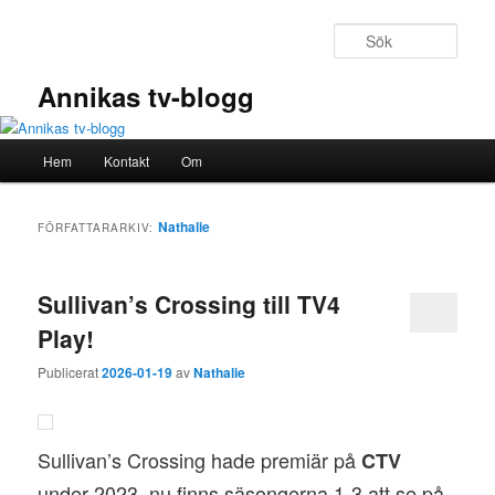
Hoppa
Hoppa
till
till
Sök
primärt
sekundärt
innehåll
innehåll
Annikas tv-blogg
Huvudmeny
Hem
Kontakt
Om
Nathalie
FÖRFATTARARKIV:
Sullivan’s Crossing till TV4
Play!
Publicerat
2026-01-19
av
Nathalie
Sullivan’s Crossing hade premiär på
CTV
under 2023, nu finns säsongerna 1-3 att se på