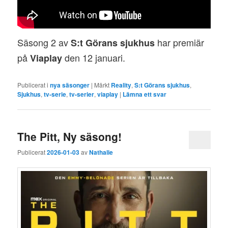
Säsong 2 av
har premiär
S:t Görans sjukhus
på
den 12 januari.
Viaplay
Publicerat i
nya säsonger
|
Märkt
Reality
,
S:t Görans sjukhus
,
Sjukhus
,
tv-serie
,
tv-serier
,
viaplay
|
Lämna ett svar
The Pitt, Ny säsong!
Publicerat
2026-01-03
av
Nathalie