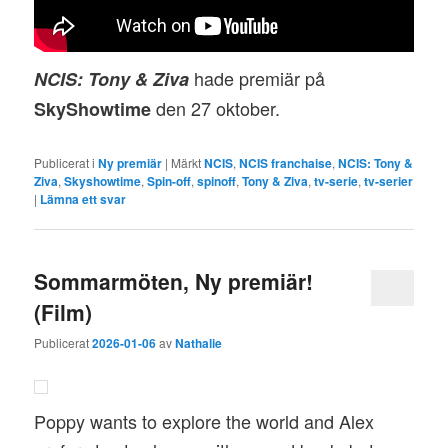
hade premiär på
NCIS: Tony & Ziva
den 27 oktober.
SkyShowtime
Publicerat i
Ny premiär
|
Märkt
NCIS
,
NCIS franchaise
,
NCIS: Tony &
Ziva
,
Skyshowtime
,
Spin-off
,
spinoff
,
Tony & Ziva
,
tv-serie
,
tv-serier
|
Lämna ett svar
Sommarmöten, Ny premiär!
(Film)
Publicerat
2026-01-06
av
Nathalie
Poppy wants to explore the world and Alex