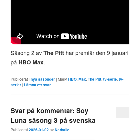
Säsong 2 av
har premiär den 9 januari
The Pitt
på
.
HBO Max
Publicerat i
nya säsonger
|
Märkt
HBO
,
Max
,
The Pitt
,
tv-serie
,
tv-
serier
|
Lämna ett svar
Svar på kommentar: Soy
Luna säsong 3 på svenska
Publicerat
2026-01-02
av
Nathalie