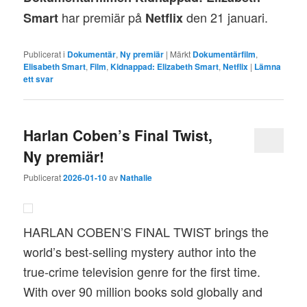
har premiär på
den 21 januari.
Smart
Netflix
Publicerat i
Dokumentär
,
Ny premiär
|
Märkt
Dokumentärfilm
,
Elisabeth Smart
,
Film
,
Kidnappad: Elizabeth Smart
,
Netflix
|
Lämna
ett svar
Harlan Coben’s Final Twist,
Ny premiär!
Publicerat
2026-01-10
av
Nathalie
HARLAN COBEN’S FINAL TWIST brings the
world’s best-selling mystery author into the
true-crime television genre for the first time.
With over 90 million books sold globally and