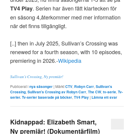
. Serien har även fått klartecken för
TV4 Play
en säsong 4,återkommer med mer information
när det finns tillgängligt.
[..] then in July 2025, Sullivan’s Crossing was
renewed for a fourth season, with 10 episodes,
premiering in 2026.-
Wikipedia
Sullivan’s Crossing, Ny premiär!
Publicerat i
nya säsonger
|
Märkt
CTV
,
Robyn Carr
,
Sullivan's
Crossing
,
Sullivan's Crossing av Robyn Carr
,
The CW
,
tv-serie
,
Tv-
serier. Tv-serier baserade på böcker
,
TV4 Play
|
Lämna ett svar
Kidnappad: Elizabeth Smart,
Ny premiär! (Dokumentärfilm)