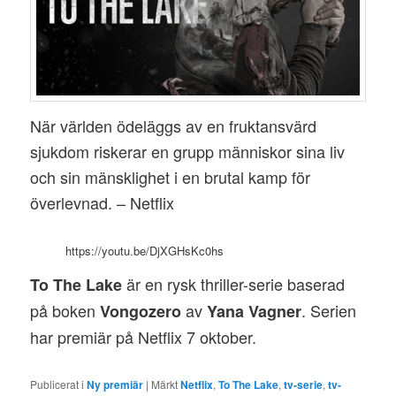
När världen ödeläggs av en fruktansvärd
sjukdom riskerar en grupp människor sina liv
och sin mänsklighet i en brutal kamp för
överlevnad. – Netflix
https://youtu.be/DjXGHsKc0hs
är en rysk thriller-serie baserad
To The Lake
på boken
av
. Serien
Vongozero
Yana Vagner
har premiär på Netflix 7 oktober.
Publicerat i
Ny premiär
|
Märkt
Netflix
,
To The Lake
,
tv-serie
,
tv-