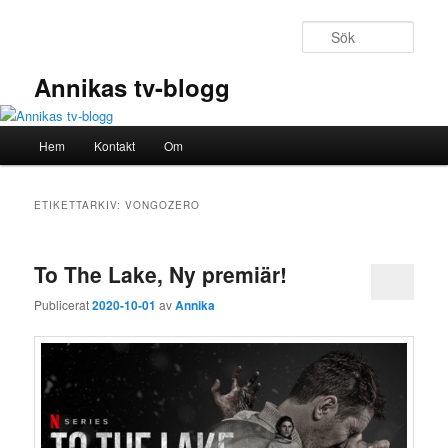
Hoppa
Hoppa
till
till
Sök
primärt
sekundärt
innehåll
innehåll
Annikas tv-blogg
Huvudmeny
Hem
Kontakt
Om
ETIKETTARKIV:
VONGOZERO
To The Lake, Ny premiär!
Publicerat
2020-10-01
av
Annika