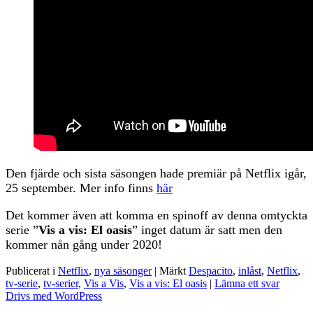
Den fjärde och sista säsongen hade premiär på Netflix igår,
25 september. Mer info finns
här
Det kommer även att komma en spinoff av denna omtyckta
serie ”
Vis a vis: El oasis
” inget datum är satt men den
kommer nån gång under 2020!
Publicerat i
Netflix
,
nya säsonger
|
Märkt
Despacito
,
inlåst
,
Netflix
,
tv-serie
,
tv-serier
,
Vis a Vis
,
Vis a vis: El oasis
|
Lämna ett svar
Drivs med WordPress