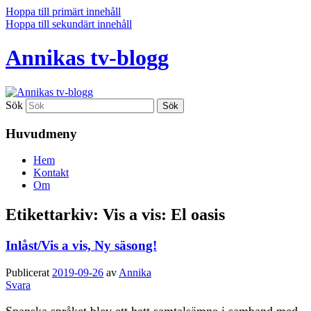
Hoppa till primärt innehåll
Hoppa till sekundärt innehåll
Annikas tv-blogg
Sök
Huvudmeny
Hem
Kontakt
Om
Etikettarkiv:
Vis a vis: El oasis
Inlåst/Vis a vis, Ny säsong!
Publicerat
2019-09-26
av
Annika
Svara
Spanska språket blev ett hett samtalsämne i samband med