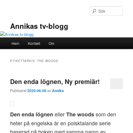
Hoppa
Hoppa
till
till
Sök
primärt
sekundärt
innehåll
innehåll
Annikas tv-blogg
Huvudmeny
Hem
Kontakt
Om
ETIKETTARKIV:
THE WOODS
Den enda lögnen, Ny premiär!
Publicerat
2020-06-08
av
Annika
eller
som den
Den enda lögnen
The woods
heter på engelska är en polsktalande serie
baserad på boken med samma namn av