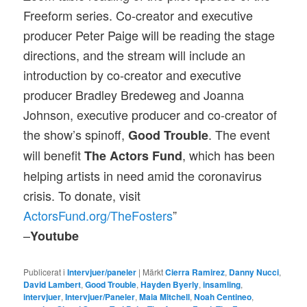
Freeform series. Co-creator and executive
producer Peter Paige will be reading the stage
directions, and the stream will include an
introduction by co-creator and executive
producer Bradley Bredeweg and Joanna
Johnson, executive producer and co-creator of
the show’s spinoff,
. The event
Good Trouble
will benefit
, which has been
The Actors Fund
helping artists in need amid the coronavirus
crisis. To donate, visit
ActorsFund.org/TheFosters
”
–
Youtube
Publicerat i
Intervjuer/paneler
|
Märkt
Cierra Ramirez
,
Danny Nucci
,
David Lambert
,
Good Trouble
,
Hayden Byerly
,
insamling
,
intervjuer
,
Intervjuer/Paneler
,
Maia Mitchell
,
Noah Centineo
,