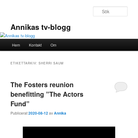
Hoppa
Hoppa
till
till
Sök
primärt
sekundärt
innehåll
innehåll
Annikas tv-blogg
Huvudmeny
Hem
Kontakt
Om
ETIKETTARKIV:
SHERRI SAUM
The Fosters reunion
benefitting ”The Actors
Fund”
Publicerat
2020-08-12
av
Annika