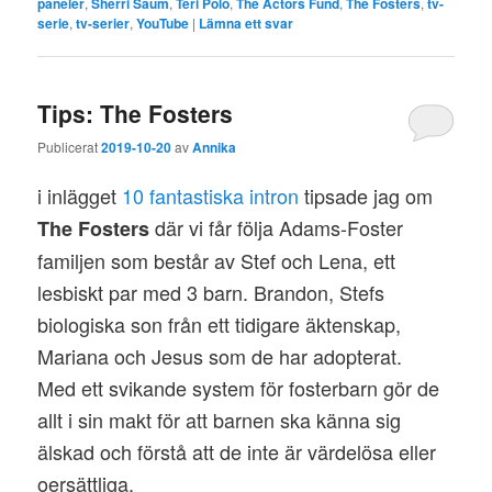
paneler
,
Sherri Saum
,
Teri Polo
,
The Actors Fund
,
The Fosters
,
tv-
serie
,
tv-serier
,
YouTube
|
Lämna ett svar
Tips: The Fosters
Publicerat
2019-10-20
av
Annika
i inlägget
10 fantastiska intron
tipsade jag om
där vi får följa Adams-Foster
The Fosters
familjen som består av Stef och Lena, ett
lesbiskt par med 3 barn. Brandon, Stefs
biologiska son från ett tidigare äktenskap,
Mariana och Jesus som de har adopterat.
Med ett svikande system för fosterbarn gör de
allt i sin makt för att barnen ska känna sig
älskad och förstå att de inte är värdelösa eller
oersättliga.