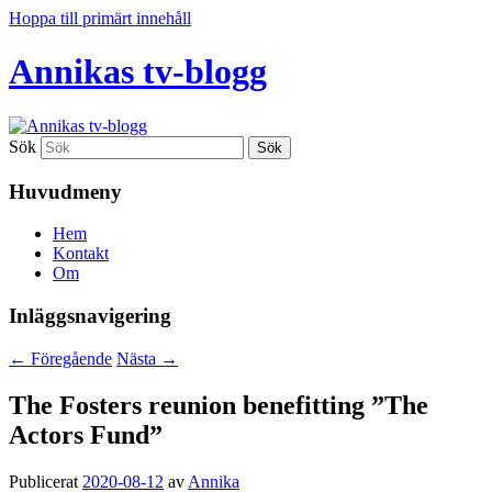
Hoppa till primärt innehåll
Annikas tv-blogg
Sök
Huvudmeny
Hem
Kontakt
Om
Inläggsnavigering
←
Föregående
Nästa
→
The Fosters reunion benefitting ”The
Actors Fund”
Publicerat
2020-08-12
av
Annika