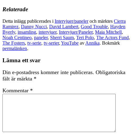
Relaterade
Detta inlägg publicerades i
Intervjuer/paneler
och märktes
Cierra
Ramirez
,
Danny Nucci
,
David Lambert
,
Good Trouble
,
Hayden
Byerly
,
insamling
,
intervjuer
,
Intervjuer/Paneler
,
Maia Mitchell
,
Noah Centineo
,
paneler
,
Sherri Saum
,
Teri Polo
,
The Actors Fund
,
The Fosters
,
tv-serie
,
tv-serier
,
YouTube
av
Annika
. Bokmärk
permalänken
.
Lämna ett svar
Din e-postadress kommer inte publiceras.
Obligatoriska
fält är märkta
*
Kommentar
*