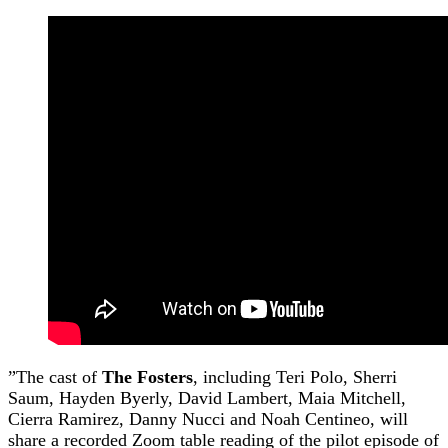
”The cast of
The Fosters
, including Teri Polo, Sherri
Saum, Hayden Byerly, David Lambert, Maia Mitchell,
Cierra Ramirez, Danny Nucci and Noah Centineo, will
share a recorded Zoom table reading of the pilot episode of