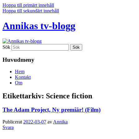
Hoppa till primärt innehåll
Hoppa till sekundärt innehåll
Annikas tv-blogg
Sök
Huvudmeny
Hem
Kontakt
Om
Etikettarkiv:
Science fiction
The Adam Project, Ny premiär! (Film)
Publicerat
2022-03-07
av
Annika
Svara