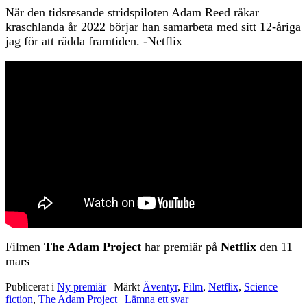
När den tidsresande stridspiloten Adam Reed råkar
kraschlanda år 2022 börjar han samarbeta med sitt 12-åriga
jag för att rädda framtiden. -Netflix
Filmen
The Adam Project
har premiär på
Netflix
den 11
mars
Publicerat i
Ny premiär
|
Märkt
Äventyr
,
Film
,
Netflix
,
Science
fiction
,
The Adam Project
|
Lämna ett svar