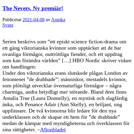
The Nevers, Ny premiär!
Publicerat
2021-04-08
av
Annika
Svara
Serien beskrivs som ”ett episkt science fiction-drama om
ett gäng viktorianska kvinnor som upptäcker att de har
ovanliga förmågor, outtröttliga fiender, och ett uppdrag
som kan förändra världen” […] HBO Nordic skriver vidare
om handlingen:
Under den viktorianska erans slutskede plågas London av
fenomenet ”de drabbade”: människor, mestadels kvinnor,
som plötsligt utvecklar övernaturliga förmågor – några
charmiga, andra betydligt mer störande. Bland dem finns
Amalia True (Laura Donnelly), en mystisk och slagfärdig
änka, och Penance Adair (Ann Skelly), en briljant, ung
uppfinnare. De två kvinnorna blir ledare för den nya
underklassen och de skapar ett hem för ”de drabbade”
medan de kämpar med myndigheterna och överklassen för
sina rättigheter. –
Aftonbladet