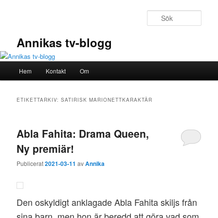
Hoppa
Hoppa
till
till
Sök
primärt
sekundärt
innehåll
innehåll
Annikas tv-blogg
Huvudmeny
Hem
Kontakt
Om
ETIKETTARKIV:
SATIRISK MARIONETTKARAKTÄR
Abla Fahita: Drama Queen,
Ny premiär!
Publicerat
2021-03-11
av
Annika
Den oskyldigt anklagade Abla Fahita skiljs från
sina barn, men hon är beredd att göra vad som