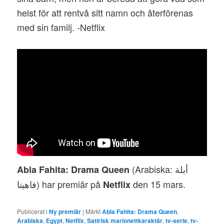
helst för att rentvå sitt namn och återförenas
med sin familj. -Netflix
(Arabiska: أبلة
Abla Fahita: Drama Queen
فاهيتا‎) har premiär på
den 15 mars.
Netflix
Publicerat i
Ny premiär
|
Märkt
Abla Fahita: Drama Queen
,
Arabiska
,
Egypt
,
Netflix
,
Satirisk marionettkaraktär
,
tv-serie
,
tv-