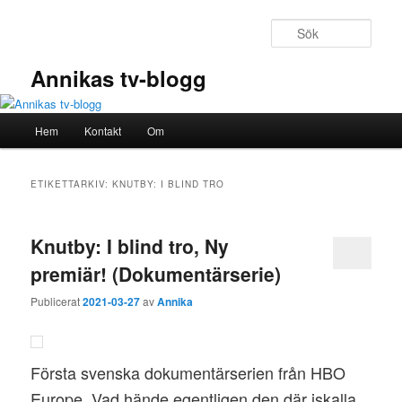
Hoppa
Hoppa
till
till
Sök
primärt
sekundärt
innehåll
innehåll
Annikas tv-blogg
Huvudmeny
Hem
Kontakt
Om
ETIKETTARKIV:
KNUTBY: I BLIND TRO
Knutby: I blind tro, Ny
premiär! (Dokumentärserie)
Publicerat
2021-03-27
av
Annika
Första svenska dokumentärserien från HBO
Europe. Vad hände egentligen den där iskalla