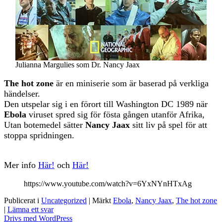
Julianna Margulies som Dr. Nancy Jaax
The hot zone
är en miniserie som är baserad på verkliga
händelser.
Den utspelar sig i en förort till Washington DC 1989 när
Ebola
viruset spred sig för fösta gången utanför Afrika,
Utan botemedel sätter
Nancy Jaax
sitt liv på spel för att
stoppa spridningen.
Mer info
Här!
och
Här!
https://www.youtube.com/watch?v=6YxNYnHTxAg
Publicerat i
Uncategorized
|
Märkt
Ebola
,
Nancy Jaax
,
The hot zone
|
Lämna ett svar
Drivs med WordPress