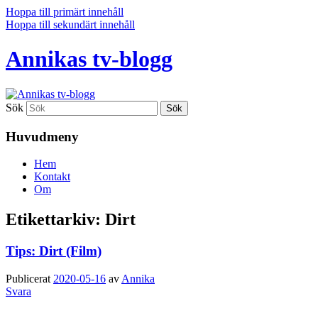
Hoppa till primärt innehåll
Hoppa till sekundärt innehåll
Annikas tv-blogg
Sök
Huvudmeny
Hem
Kontakt
Om
Etikettarkiv:
Dirt
Tips: Dirt (Film)
Publicerat
2020-05-16
av
Annika
Svara