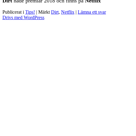
Dirt
hade premiär 2018 och finns på
Netflix
Publicerat i
Tips!
|
Märkt
Dirt
,
Netflix
|
Lämna ett svar
Drivs med WordPress