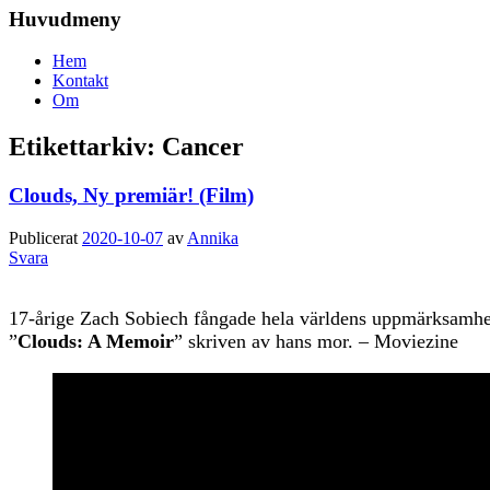
Huvudmeny
Hem
Kontakt
Om
Etikettarkiv:
Cancer
Clouds, Ny premiär! (Film)
Publicerat
2020-10-07
av
Annika
Svara
17-årige Zach Sobiech fångade hela världens uppmärksamhet 
”
Clouds: A Memoir
” skriven av hans mor. – Moviezine