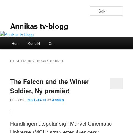
Hoppa
Hoppa
till
till
Sök
primärt
sekundärt
innehåll
innehåll
Annikas tv-blogg
Huvudmeny
Hem
Kontakt
Om
ETIKETTARKIV:
BUCKY BARNES
The Falcon and the Winter
Soldier, Ny premiär!
Publicerat
2021-03-15
av
Annika
Handlingen utspelar sig i Marvel Cinematic
Universe (MCU) strax efter
Avengers: