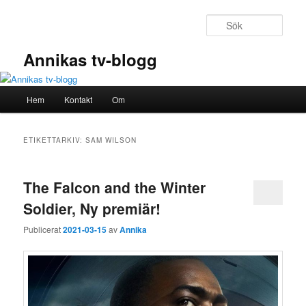
Hoppa
Hoppa
till
till
Sök
primärt
sekundärt
innehåll
innehåll
Annikas tv-blogg
Huvudmeny
Hem
Kontakt
Om
ETIKETTARKIV:
SAM WILSON
The Falcon and the Winter
Soldier, Ny premiär!
Publicerat
2021-03-15
av
Annika