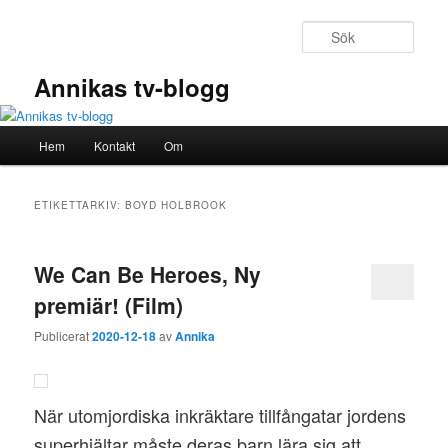
Hoppa
Hoppa
till
till
Sök
primärt
sekundärt
innehåll
innehåll
Annikas tv-blogg
Huvudmeny
Hem
Kontakt
Om
ETIKETTARKIV:
BOYD HOLBROOK
We Can Be Heroes, Ny
premiär! (Film)
Publicerat
2020-12-18
av
Annika
När utomjordiska inkräktare tillfångatar jordens
superhjältar måste deras barn lära sig att