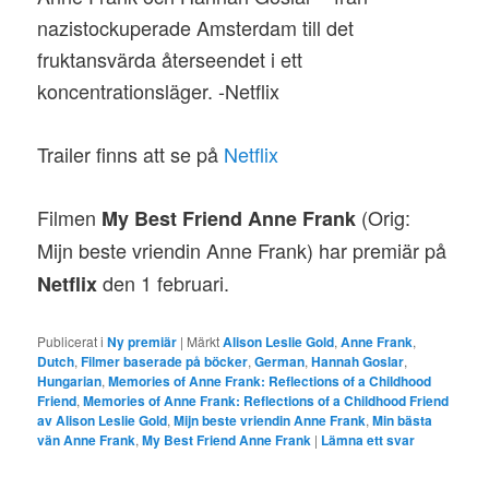
nazistockuperade Amsterdam till det
fruktansvärda återseendet i ett
koncentrationsläger. -Netflix
Trailer finns att se på
Netflix
Filmen
(Orig:
My Best Friend Anne Frank
Mijn beste vriendin Anne Frank)
har premiär på
den 1 februari.
Netflix
Publicerat i
Ny premiär
|
Märkt
Alison Leslie Gold
,
Anne Frank
,
Dutch
,
Filmer baserade på böcker
,
German
,
Hannah Goslar
,
Hungarian
,
Memories of Anne Frank: Reflections of a Childhood
Friend
,
Memories of Anne Frank: Reflections of a Childhood Friend
av Alison Leslie Gold
,
Mijn beste vriendin Anne Frank
,
Min bästa
vän Anne Frank
,
My Best Friend Anne Frank
|
Lämna ett svar