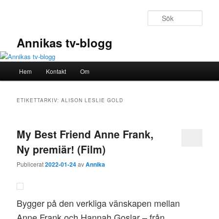
Hoppa
Hoppa
till
till
Sök
primärt
sekundärt
innehåll
innehåll
Annikas tv-blogg
Huvudmeny
Hem
Kontakt
Om
ETIKETTARKIV:
ALISON LESLIE GOLD
My Best Friend Anne Frank,
Ny premiär! (Film)
Publicerat
2022-01-24
av
Annika
Bygger på den verkliga vänskapen mellan
Anne Frank och Hannah Goslar – från