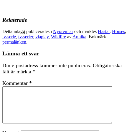
Relaterade
Detta inlägg publicerades i
Nypremiär
och märktes
Hästar
,
Horses
,
tv-serie
,
tv-serier
,
viaplay
,
Wildfire
av
Annika
. Bokmärk
permalänken
.
Lämna ett svar
Din e-postadress kommer inte publiceras.
Obligatoriska
fält är märkta
*
Kommentar
*