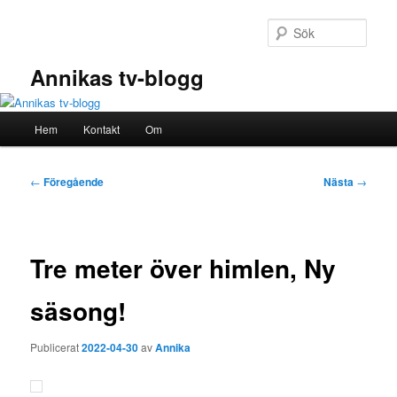
Hoppa
till
Sök
primärt
innehåll
Annikas tv-blogg
Huvudmeny
Hem
Kontakt
Om
Inläggsnavigering
←
Föregående
Nästa
→
Tre meter över himlen, Ny
säsong!
Publicerat
2022-04-30
av
Annika