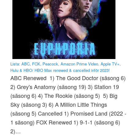
Lista: ABC, FOX, Peacock, Amazon Prime Video, Apple TV+,
Hulu & HBO/ HBO Max renewed & cancelled inför 2023!
ABC Renewed 1) The Good Doctor (säsong 6)
2) Grey's Anatomy (säsong 19) 3) Station 19
(säsong 6) 4) The Rookie (säsong 5) 5) Big
Sky (säsong 3) 6) A Million Little Things
(säsong 5) Cancelled 1) Promised Land (2022 -
1 säsong) FOX Renewed 1) 9-1-1 (säsong 6)
2)…