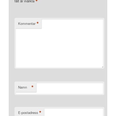
*
fält är märkta
*
Kommentar
*
Namn
*
E-postadress