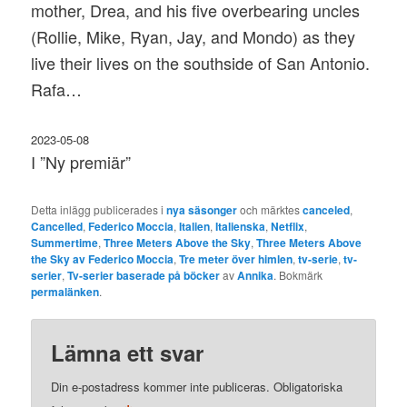
mother, Drea, and his five overbearing uncles
(Rollie, Mike, Ryan, Jay, and Mondo) as they
live their lives on the southside of San Antonio.
Rafa…
2023-05-08
I ”Ny premiär”
Detta inlägg publicerades i
nya säsonger
och märktes
canceled
,
Cancelled
,
Federico Moccia
,
Italien
,
Italienska
,
Netflix
,
Summertime
,
Three Meters Above the Sky
,
Three Meters Above
the Sky av Federico Moccia
,
Tre meter över himlen
,
tv-serie
,
tv-
serier
,
Tv-serier baserade på böcker
av
Annika
. Bokmärk
permalänken
.
Lämna ett svar
Din e-postadress kommer inte publiceras.
Obligatoriska