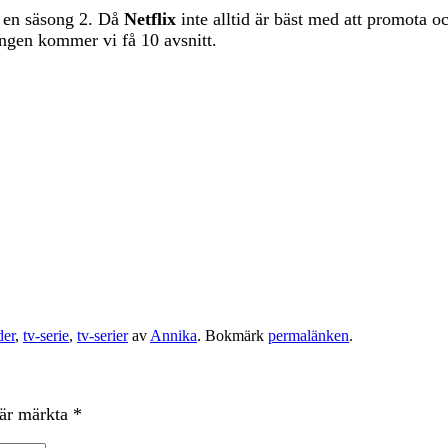
 en säsong 2. Då
Netflix
inte alltid är bäst med att promota oc
gen kommer vi få 10 avsnitt.
der
,
tv-serie
,
tv-serier
av
Annika
. Bokmärk
permalänken
.
 är märkta
*