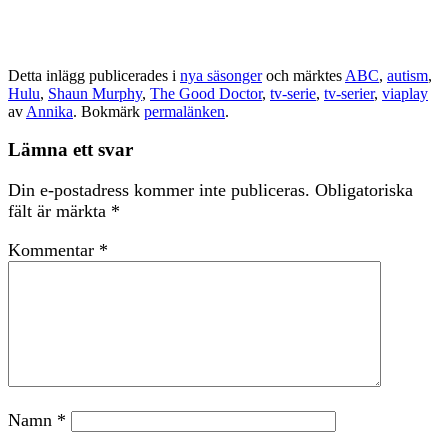
Detta inlägg publicerades i
nya säsonger
och märktes
ABC
,
autism
,
Hulu
,
Shaun Murphy
,
The Good Doctor
,
tv-serie
,
tv-serier
,
viaplay
av
Annika
. Bokmärk
permalänken
.
Lämna ett svar
Din e-postadress kommer inte publiceras.
Obligatoriska
fält är märkta
*
Kommentar
*
Namn
*