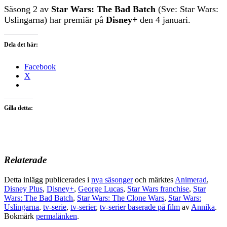
Säsong 2 av
Star Wars: The Bad Batch
(Sve: Star Wars:
Uslingarna) har premiär på
Disney+
den 4 januari.
Dela det här:
Facebook
X
Gilla detta:
Relaterade
Detta inlägg publicerades i
nya säsonger
och märktes
Animerad
,
Disney Plus
,
Disney+
,
George Lucas
,
Star Wars franchise
,
Star
Wars: The Bad Batch
,
Star Wars: The Clone Wars
,
Star Wars:
Uslingarna
,
tv-serie
,
tv-serier
,
tv-serier baserade på film
av
Annika
.
Bokmärk
permalänken
.