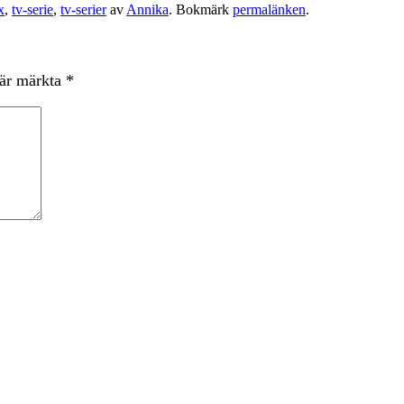
x
,
tv-serie
,
tv-serier
av
Annika
. Bokmärk
permalänken
.
 är märkta
*