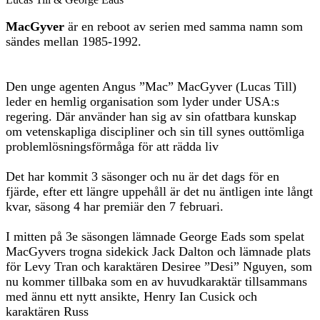
MacGyver
är en reboot av serien med samma namn som
sändes mellan 1985-1992.
Den unge agenten Angus ”Mac” MacGyver (Lucas Till)
leder en hemlig organisation som lyder under USA:s
regering. Där använder han sig av sin ofattbara kunskap
om vetenskapliga discipliner och sin till synes outtömliga
problemlösningsförmåga för att rädda liv
Det har kommit 3 säsonger och nu är det dags för en
fjärde, efter ett längre uppehåll är det nu äntligen inte långt
kvar, säsong 4 har premiär den 7 februari.
I mitten på 3e säsongen lämnade George Eads som spelat
MacGyvers trogna sidekick Jack Dalton och lämnade plats
för Levy Tran och karaktären Desiree ”Desi” Nguyen, som
nu kommer tillbaka som en av huvudkaraktär tillsammans
med ännu ett nytt ansikte, Henry Ian Cusick och
karaktären Russ