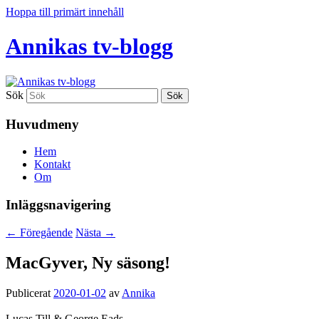
Hoppa till primärt innehåll
Annikas tv-blogg
Sök
Huvudmeny
Hem
Kontakt
Om
Inläggsnavigering
←
Föregående
Nästa
→
MacGyver, Ny säsong!
Publicerat
2020-01-02
av
Annika
Lucas Till & George Eads