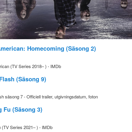
American: Homecoming (Säsong 2)
Flash (Säsong 9)
 Fu (Säsong 3)