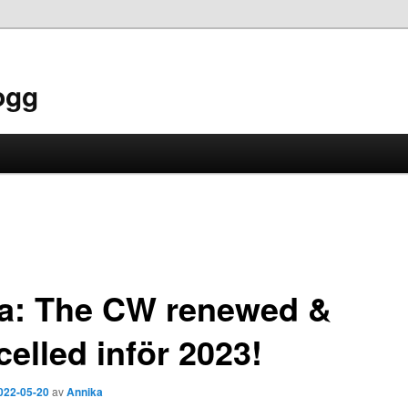
ogg
ta: The CW renewed &
elled inför 2023!
022-05-20
av
Annika