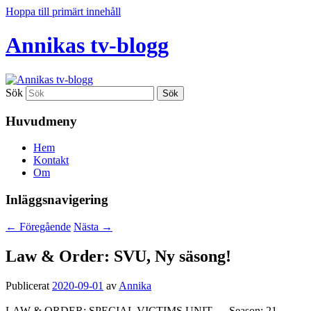
Hoppa till primärt innehåll
Annikas tv-blogg
Sök
Huvudmeny
Hem
Kontakt
Om
Inläggsnavigering
←
Föregående
Nästa
→
Law & Order: SVU, Ny säsong!
Publicerat
2020-09-01
av
Annika
LAW & ORDER: SPECIAL VICTIMS UNIT — Season: 21 —