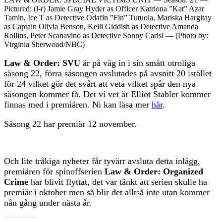
Pictured: (l-r) Jamie Gray Hyder as Officer Katriona ”Kat” Azar
Tamin, Ice T as Detective Odafin ”Fin” Tutuola, Mariska Hargitay
as Captain Olivia Benson, Kelli Giddish as Detective Amanda
Rollins, Peter Scanavino as Detective Sonny Carisi — (Photo by:
Virginia Sherwood/NBC)
Law & Order: SVU
är på väg in i sin smått otroliga
säsong 22, förra säsongen avslutades på avsnitt 20 istället
för 24 vilket gör det svårt att veta vilket spår den nya
säsongen kommer få. Det vi vet är Elliot Stabler kommer
finnas med i premiären. Ni kan läsa mer
här
.
Säsong 22 har premiär 12 november.
Och lite tråkiga nyheter får tyvärr avsluta detta inlägg,
premiären för spinoffserien
Law & Order: Organized
Crime
har blivit flyttat, det var tänkt att serien skulle ha
premiär i oktober men så blir det alltså inte utan kommer
nån gång under nästa år.