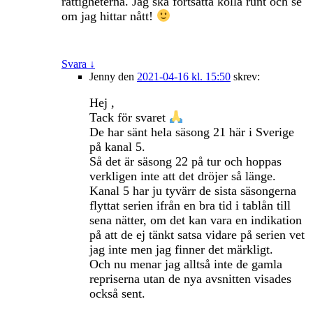
rättigheterna. Jag ska fortsätta kolla runt och se
om jag hittar nått!
Svara
↓
Jenny
den
2021-04-16 kl. 15:50
skrev:
Hej ,
Tack för svaret
De har sänt hela säsong 21 här i Sverige
på kanal 5.
Så det är säsong 22 på tur och hoppas
verkligen inte att det dröjer så länge.
Kanal 5 har ju tyvärr de sista säsongerna
flyttat serien ifrån en bra tid i tablån till
sena nätter, om det kan vara en indikation
på att de ej tänkt satsa vidare på serien vet
jag inte men jag finner det märkligt.
Och nu menar jag alltså inte de gamla
repriserna utan de nya avsnitten visades
också sent.