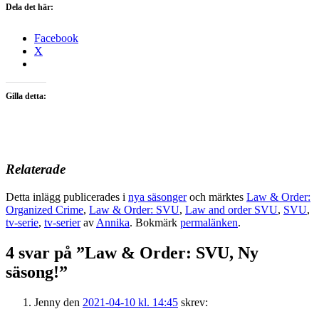
Dela det här:
Facebook
X
Gilla detta:
Relaterade
Detta inlägg publicerades i
nya säsonger
och märktes
Law & Order:
Organized Crime
,
Law & Order: SVU
,
Law and order SVU
,
SVU
,
tv-serie
,
tv-serier
av
Annika
. Bokmärk
permalänken
.
4 svar på ”
Law & Order: SVU, Ny
säsong!
”
Jenny
den
2021-04-10 kl. 14:45
skrev: