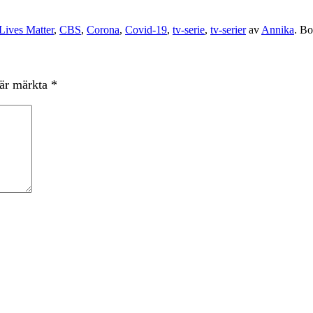
Lives Matter
,
CBS
,
Corona
,
Covid-19
,
tv-serie
,
tv-serier
av
Annika
. B
 är märkta
*