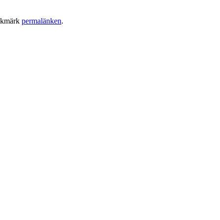
okmärk
permalänken
.