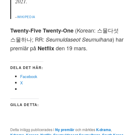
2021.
–
WIKIPEDIA
(Korean: 스물다섯
Twenty-Five Twenty-One
스물하나; RR:
) har
Seumuldaseot Seumulhana
premiär på
den 19 mars.
Netflix
DELA DET HÄR:
Facebook
X
GILLA DETTA:
Detta inlägg publicerades i
Ny premiär
och märktes
K-drama
,
,
,
,
,
,