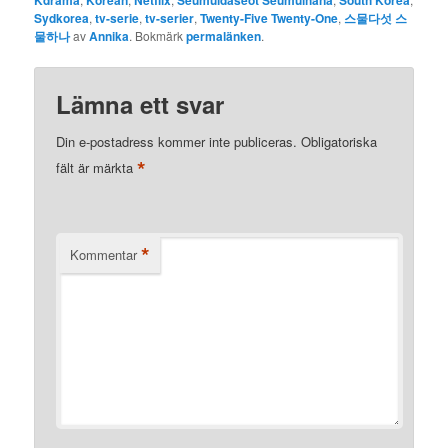
Kdrama
Korean
Netflix
Seumuldaseot Seumulhana
South Korea
Sydkorea
,
tv-serie
,
tv-serier
,
Twenty-Five Twenty-One
,
스물다섯 스
물하나
av
Annika
. Bokmärk
permalänken
.
Lämna ett svar
Din e-postadress kommer inte publiceras.
Obligatoriska
*
fält är märkta
*
Kommentar