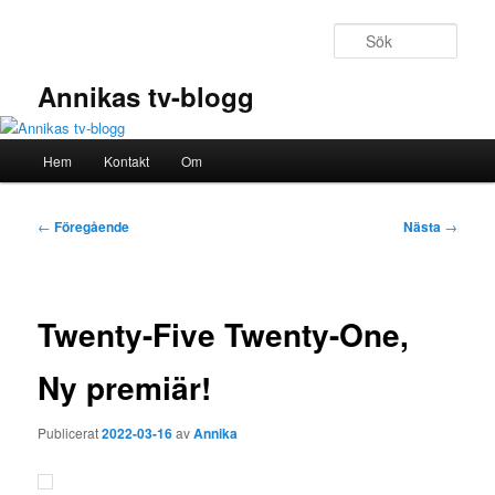
Hoppa
till
Sök
primärt
innehåll
Annikas tv-blogg
Huvudmeny
Hem
Kontakt
Om
Inläggsnavigering
←
Föregående
Nästa
→
Twenty-Five Twenty-One,
Ny premiär!
Publicerat
2022-03-16
av
Annika