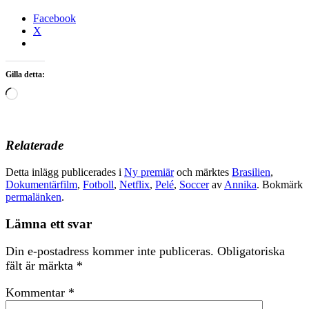
Facebook
X
Gilla detta:
Laddar
in
…
Relaterade
Detta inlägg publicerades i
Ny premiär
och märktes
Brasilien
,
Dokumentärfilm
,
Fotboll
,
Netflix
,
Pelé
,
Soccer
av
Annika
. Bokmärk
permalänken
.
Lämna ett svar
Din e-postadress kommer inte publiceras.
Obligatoriska
fält är märkta
*
Kommentar
*