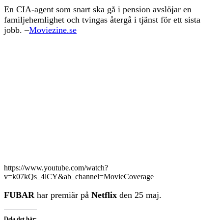
En CIA-agent som snart ska gå i pension avslöjar en
familjehemlighet och tvingas återgå i tjänst för ett sista
jobb. –
Moviezine.se
https://www.youtube.com/watch?
v=k07kQs_4lCY&ab_channel=MovieCoverage
FUBAR
har premiär på
Netflix
den 25 maj.
Dela det här: