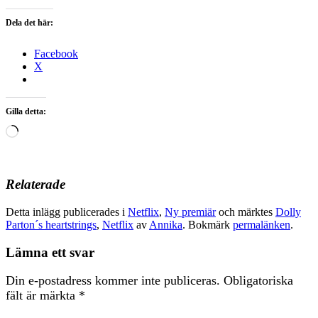
Dela det här:
Facebook
X
Gilla detta:
Laddar
in
…
Relaterade
Detta inlägg publicerades i
Netflix
,
Ny premiär
och märktes
Dolly
Parton´s heartstrings
,
Netflix
av
Annika
. Bokmärk
permalänken
.
Lämna ett svar
Din e-postadress kommer inte publiceras.
Obligatoriska
fält är märkta
*