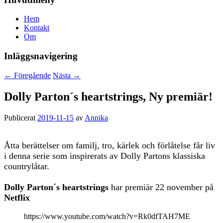
Hem
Kontakt
Om
Inläggsnavigering
←
Föregående
Nästa
→
Dolly Parton´s heartstrings, Ny premiär!
Publicerat
2019-11-15
av
Annika
Åtta berättelser om familj, tro, kärlek och förlåtelse får liv
i denna serie som inspirerats av Dolly Partons klassiska
countrylåtar.
Dolly Parton´s heartstrings
har premiär 22 november på
Netflix
https://www.youtube.com/watch?v=Rk0dfTAH7ME